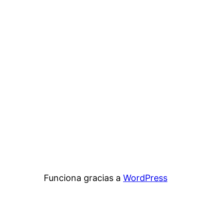
Funciona gracias a
WordPress