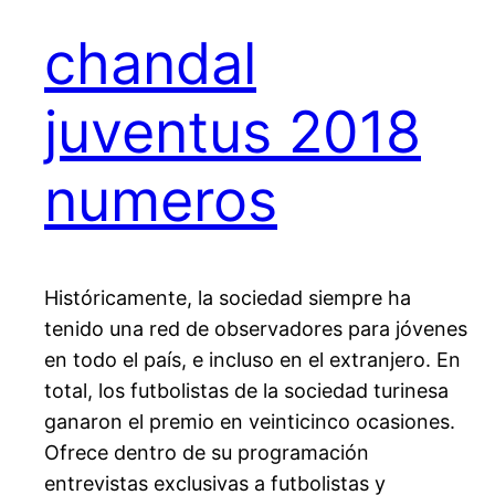
chandal
juventus 2018
numeros
Históricamente, la sociedad siempre ha
tenido una red de observadores para jóvenes
en todo el país, e incluso en el extranjero. En
total, los futbolistas de la sociedad turinesa
ganaron el premio en veinticinco ocasiones.
Ofrece dentro de su programación
entrevistas exclusivas a futbolistas y