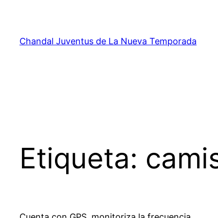
Saltar
al
contenido
Chandal Juventus de La Nueva Temporada
Etiqueta:
camis
Cuenta con GPS, monitoriza la frecuencia