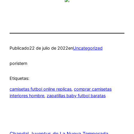
Publicado
22 de julio de 2022
en
Uncategorized
por
istern
Etiquetas:
camisetas futbol online replicas
, 
comprar camisetas
interiores hombre
, 
zapatillas baby futbol baratas
Chandal Juventus de La Nueva Temporada