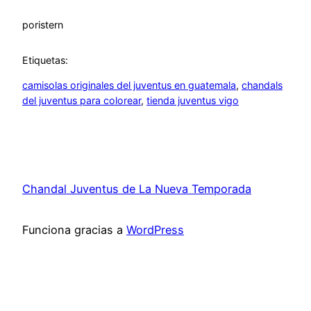
por
istern
Etiquetas:
camisolas originales del juventus en guatemala
, 
chandals
del juventus para colorear
, 
tienda juventus vigo
Chandal Juventus de La Nueva Temporada
Funciona gracias a
WordPress