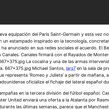
va equipación del París Saint-Germain y esta vez no 
on un estampado inspirado en la tecnología, concreta
V ya ha anunciado en sus redes sociales el acuerdo. El
io Canales. Canales firmará con el Rayados de Monte
 667×375.jpg La cocaína y una de las armas interveni
aga. 667×375.jpg Michael Santos,
lars7
en la sala de p
e representa ‘Romeo y Julieta’ a partir de mañana, 
ounidense oficialize el fichaje del lateral español du
ampañas en la tercera división del fútbol español. C
ster United enviará una oferta a la Atalanta por Ra
durante las últimas semanas, parece que el Manchest