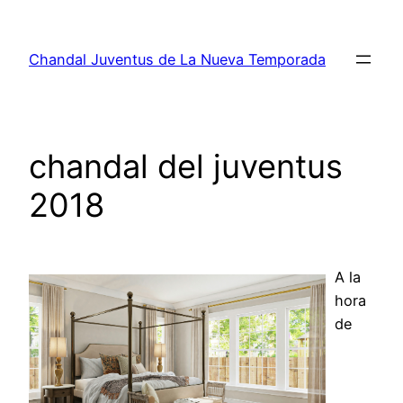
Saltar
al
Chandal Juventus de La Nueva Temporada
contenido
chandal del juventus
2018
A la
hora
de